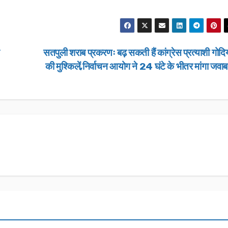
सतपुली शराब प्रकरणः बढ़ सकती हैं कांग्रेस प्रत्याशी गोद
की मुश्किलें,निर्वाचन आयोग ने 24 घंटे के भीतर मांगा जवा
उत्तराखण्ड
उत्तराखण्ड
लंबित राजस्व 
डीएम सख्त, ए
मामलों के शीघ
JANUARY 22
के आदेश…
NEWS DESK