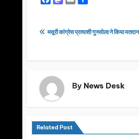
a
a
m
h
c
st
ail
ar
e
o
e
Post
मसूरी कांग्रेस प्रत्याशी गुनसोला ने किया मतदान
b
d
navigation
o
o
o
n
k
By
News Desk
Related Post