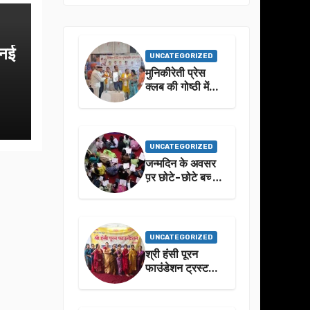
 नई
UNCATEGORIZED
मुनिकीरेती प्रेस
क्लब की गोष्ठी में
बहुगुणा जी के जीवन
से प्रेरणा लेने पर
जोर
UNCATEGORIZED
जन्मदिन के अवसर
प़र छोटे-छोटे बच्चो
ने किया सुंदरकांड
पाठ
UNCATEGORIZED
श्री हंसी पूरन
फाउंडेशन ट्रस्ट
द्वारा 21वां संगीतमय
सुंदरकांड
सफलतापूर्वक संपन्न