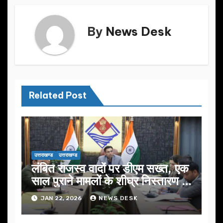
k
By
News Desk
Related Post
उत्तराखण्ड
उत्तराखण्ड
लंबित राजस्व वादों पर डीएम सख्त, एक
साल पुराने मामलों के शीघ्र निस्तारण के
आदेश…
JAN 22, 2026
NEWS DESK