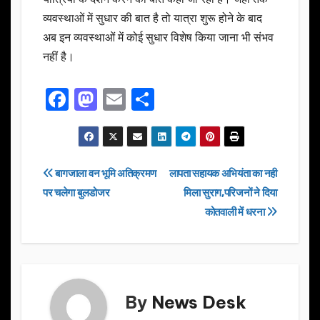
व्यवस्थाओं में सुधार की बात है तो यात्रा शुरू होने के बाद
अब इन व्यवस्थाओं में कोई सुधार विशेष किया जाना भी संभव
नहीं है।
F
M
E
S
a
a
m
h
c
st
ail
ar
e
o
e
Post
बागजाला वन भूमि अतिक्रमण
लापता सहायक अभियंता का नही
b
d
पर चलेगा बुलडोजर
मिला सुराग,परिजनों ने दिया
navigation
o
o
कोतवाली में धरना
o
n
k
By
News Desk