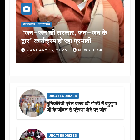
ड
उत्तराखण्ड
उत्तराखण्ड
उत्तराखण्ड
–जन की सरकार, जन–जन के
यूजेवीएन लिमिटेड 
” कार्यक्रम हो रहा प्रभावी
में कई अहम प्रस्ताव
NUARY 13, 2026
NEWS DESK
JANUARY 13, 20
UNCATEGORIZED
मुनिकीरेती प्रेस क्लब की गोष्ठी में बहुगुणा
जी के जीवन से प्रेरणा लेने पर जोर
UNCATEGORIZED