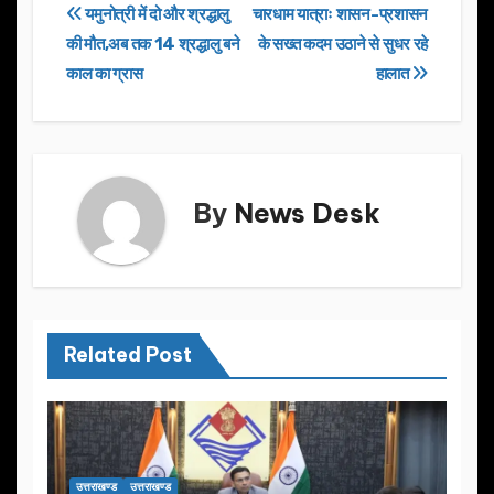
e
o
e
Post
यमुनोत्री में दो और श्रद्धालु
चारधाम यात्राः शासन-प्रशासन
b
d
की मौत,अब तक 14 श्रद्धालु बने
के सख्त कदम उठाने से सुधर रहे
navigation
o
o
काल का ग्रास
हालात
o
n
k
By
News Desk
Related Post
उत्तराखण्ड
उत्तराखण्ड