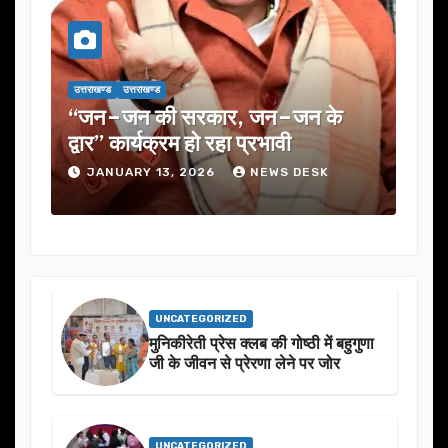
उत्तराखण्ड
उत्तराखण्ड
उत्तराखण्ड
उत्तराख
“जन–जन की सरकार, जन–जन के
यूजेवीएन ल
द्वार” कार्यक्रम हो रहा प्रभावी
में कई अहम 
JANUARY 13, 2026
NEWS DESK
JANUARY
UNCATEGORIZED
मुनिकीरेती प्रेस क्लब की गोष्ठी में बहुगुणा
जी के जीवन से प्रेरणा लेने पर जोर
UNCATEGORIZED