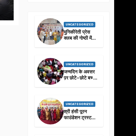
UNCATEGORIZED
मुनिकीरेती प्रेस
क्लब की गोष्ठी में
बहुगुणा जी के जीवन
से प्रेरणा लेने पर
जोर
UNCATEGORIZED
जन्मदिन के अवसर
प़र छोटे-छोटे बच्चो
ने किया सुंदरकांड
पाठ
UNCATEGORIZED
श्री हंसी पूरन
फाउंडेशन ट्रस्ट
द्वारा 21वां संगीतमय
सुंदरकांड
सफलतापूर्वक संपन्न