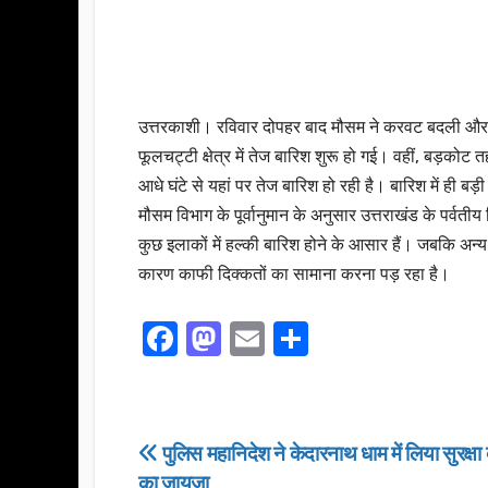
उत्तरकाशी। रविवार दोपहर बाद मौसम ने करवट बदली और 
फूलचट्टी क्षेत्र में तेज बारिश शुरू हो गई। वहीं, बड़को
आधे घंटे से यहां पर तेज बारिश हो रही है। बारिश में ही बड़ी
मौसम विभाग के पूर्वानुमान के अनुसार उत्तराखंड के पर्वतीय
कुछ इलाकों में हल्की बारिश होने के आसार हैं। जबकि अन्य जि
कारण काफी दिक्कतों का सामाना करना पड़ रहा है।
F
M
E
S
a
a
m
h
c
st
ail
ar
e
o
e
Post
पुलिस महानिदेश ने केदारनाथ धाम में लिया सुरक्षा
b
d
का जायजा