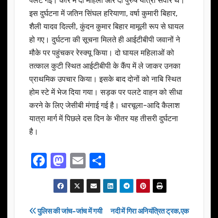
पलट गई। कार में दो महिला और दो पुरुष यात्री सवार थे।
इस दुर्घटना में जतिन सिंघल हरियाणा, वर्षा कुमारी बिहार,
शैली यादव दिल्ली, कुंदन कुमार बिहार मामूली रूप से घायल
हो गए। दुर्घटना की सूचना मिलते ही आईटीबीपी जवानों ने
मौके पर पहुंचकर रेस्क्यू किया। दो घायल महिलाओं को
तत्काल कुटी स्थित आईटीबीपी के कैंप में ले जाकर उनका
प्राथमिक उपचार किया। इसके बाद दोनों को नाबि स्थित
होम स्टे में भेज दिया गया। सड़क पर पलटे वाहन को सीधा
करने के लिए जेसीबी मंगाई गई है। धारचूला-आदि कैलाश
यात्रा मार्ग में पिछले दस दिन के भीतर यह तीसरी दुर्घटना
है।
F
M
E
S
a
a
m
h
c
st
ail
ar
e
o
e
Post
पुलिस की जांच-जांच में गयी
नदी में गिरा अनियंत्रित ट्रक,एक