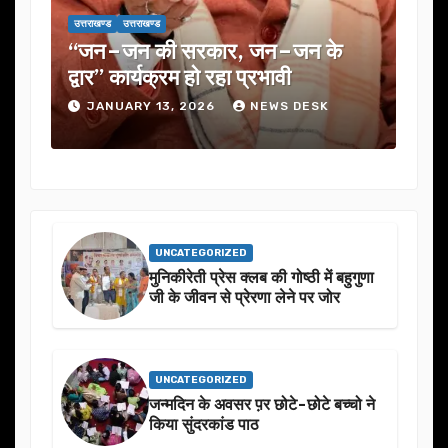
उत्तराखण्ड
उत्तराखण्ड
उत्तराख
एक
“जन–जन की सरकार, जन–जन के
यूजे
के
द्वार” कार्यक्रम हो रहा प्रभावी
में 
JANUARY 13, 2026
NEWS DESK
J
UNCATEGORIZED
मुनिकीरेती प्रेस क्लब की गोष्ठी में बहुगुणा
जी के जीवन से प्रेरणा लेने पर जोर
UNCATEGORIZED
जन्मदिन के अवसर प़र छोटे-छोटे बच्चो ने
किया सुंदरकांड पाठ