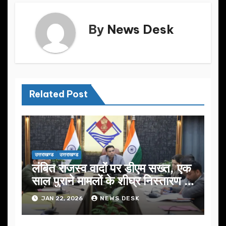
k
By
News Desk
Related Post
उत्तराखण्ड
उत्तराखण्ड
लंबित राजस्व वादों पर डीएम सख्त, एक
साल पुराने मामलों के शीघ्र निस्तारण के
आदेश…
JAN 22, 2026
NEWS DESK