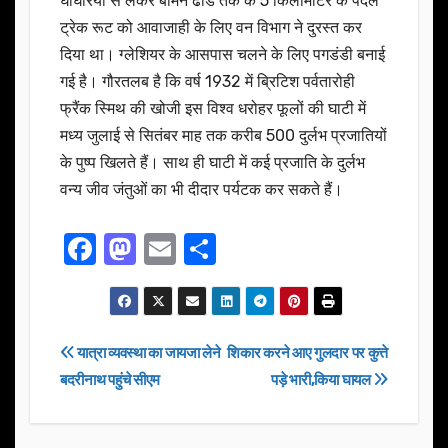
घांघरिया से लेकर बामन ढोड तक के 5 किलोमीटर के पैदल
ट्रेक रूट को आवाजाही के लिए वन विभाग ने दुरस्त कर
दिया था। ग्लेशियर के आसपास चलने के लिए पगडंडी बनाई
गई है। गौरतलब है कि वर्ष 1932 में ब्रिटिश पर्वतारोही
फ्रैंक स्मिथ की खोजी इस विश्व धरोहर फूलों की घाटी में
मध्य जुलाई से सितंबर माह तक करीब 500 दुर्लभ प्रजातियों
के पुष्प खिलते हैं। साथ ही घाटी में कई प्रजाति के दुर्लभ
वन्य जीव जंतुओं का भी दीदार पर्यटक कर सकते हैं।
F
M
E
S
a
a
m
h
c
st
ail
ar
e
o
e
Post
यात्रा व्यवस्था का जायजा लेने
शिकार करने आए गुलदार पर कुत्ते
b
d
बदरीनाथ पहुंचे सीएम
पड़े भारी,किया घायल
navigation
o
o
o
n