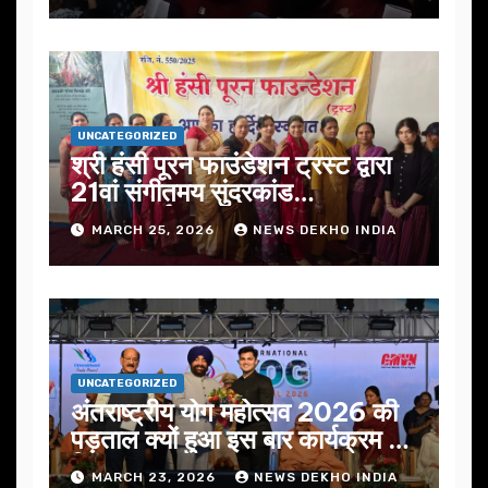
UNCATEGORIZED
श्री हंसी पूरन फाउंडेशन ट्रस्ट द्वारा
21वां संगीतमय सुंदरकांड
सफलतापूर्वक संपन्न
MARCH 25, 2026
NEWS DEKHO INDIA
UNCATEGORIZED
अंतराष्ट्रीय योग महोत्सव 2026 की
पड़ताल क्यों हुआ इस बार कार्यक्रम में
निखार
MARCH 23, 2026
NEWS DEKHO INDIA