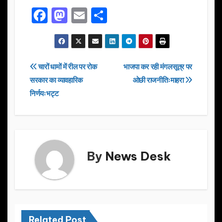
F
M
E
S
a
a
m
h
c
st
ail
ar
e
o
e
Post
चारों धामों में रील पर रोक
भाजपा कर रही मंगलसूत्र पर
b
d
सरकार का व्यावहारिक
ओछी राजनीतिःमाहरा
navigation
o
o
निर्णयःभट्ट
o
n
k
By
News Desk
Related Post