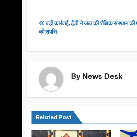
a
a
m
h
c
st
ail
ar
e
o
e
Post
बड़ी कार्रवाई, ईडी ने जब्त की शैक्षिक संस्थान क
b
d
की संपत्ति
navigation
o
o
o
n
k
By
News Desk
Related Post