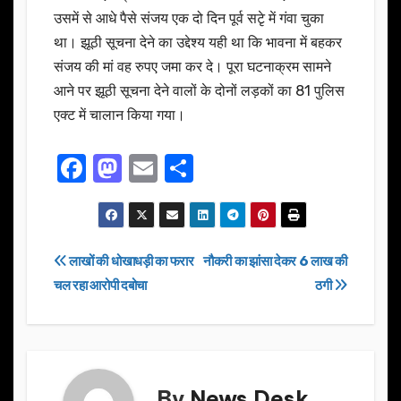
उसमें से आधे पैसे संजय एक दो दिन पूर्व सटृे में गंवा चुका
था। झूठी सूचना देने का उद्देश्य यही था कि भावना में बहकर
संजय की मां वह रुपए जमा कर दे। पूरा घटनाक्रम सामने
आने पर झूठी सूचना देने वालों के दोनों लड़कों का 81 पुलिस
एक्ट में चालान किया गया।
F
M
E
S
a
a
m
h
c
st
ail
ar
e
o
e
Post
लाखों की धोखाधड़ी का फरार
नौकरी का झांसा देकर 6 लाख की
b
d
चल रहा आरोपी दबोचा
ठगी
navigation
o
o
o
n
k
By
News Desk