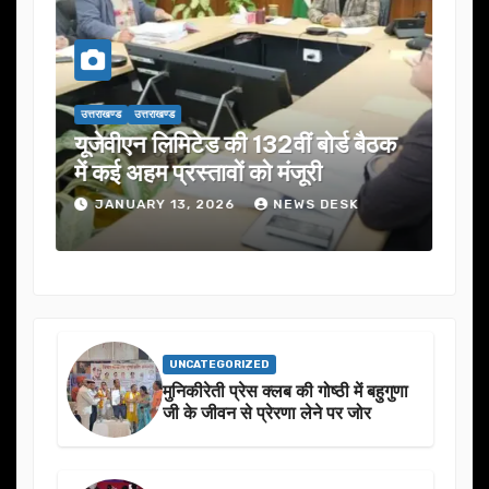
उत्तराखण्ड
उत्तराखण्ड
उत्तराख
यूजेवीएन लिमिटेड की 132वीं बोर्ड बैठक
जनता
में कई अहम प्रस्तावों को मंजूरी
ने स
JANUARY 13, 2026
NEWS DESK
J
UNCATEGORIZED
मुनिकीरेती प्रेस क्लब की गोष्ठी में बहुगुणा
जी के जीवन से प्रेरणा लेने पर जोर