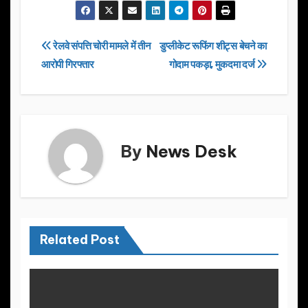
c
st
ail
ar
e
o
e
Post
रेलवे संपत्ति चोरी मामले में तीन
डुप्लीकेट रूफिंग शीट्स बेचने का
b
d
आरोपी गिरफ्तार
गोदाम पकड़ा, मुकदमा दर्ज
navigation
o
o
o
n
k
By
News Desk
Related Post