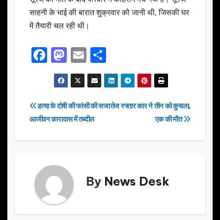
साहनी के भाई की बारात शुक्रवार को जानी थी, जिसकी घर
में तैयारी चल रही थी।
F
M
E
S
a
a
m
h
c
st
ail
ar
e
o
e
Post
हत्या के दोषी की फांसी की सजा
तेज रफ्तार कार ने तीन को कुचला,
b
d
आजीवन कारावास में तब्दील
एक की मौत
navigation
o
o
o
n
k
By
News Desk