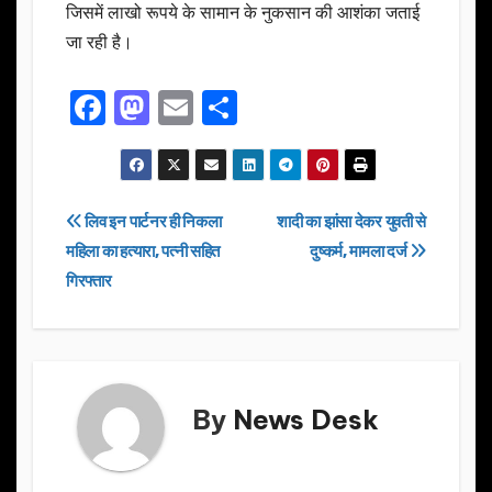
जिसमें लाखो रूपये के सामान के नुकसान की आशंका जताई
जा रही है।
F
M
E
S
a
a
m
h
c
st
ail
ar
e
o
e
Post
लिव इन पार्टनर ही निकला
शादी का झांसा देकर युवती से
b
d
महिला का हत्यारा, पत्नी सहित
दुष्कर्म, मामला दर्ज
navigation
o
o
गिरफ्तार
o
n
k
By
News Desk