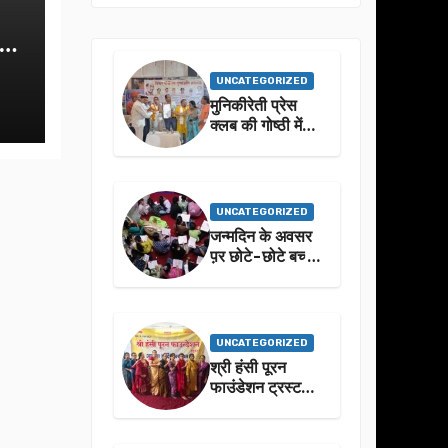
क-
UNCATEGORIZED
मुनिकीरेती प्रेस
क्लब की गोष्ठी में
बहुगुणा जी के जीवन
से प्रेरणा लेने पर
जोर
UNCATEGORIZED
जन्मदिन के अवसर
प़र छोटे-छोटे बच्चो
ने किया सुंदरकांड
पाठ
UNCATEGORIZED
श्री हंसी पूरन
फाउंडेशन ट्रस्ट
द्वारा 21वां संगीतमय
सुंदरकांड
सफलतापूर्वक संपन्न