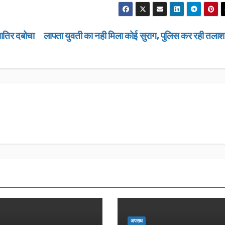
शातिर दबोचा
लापता युवती का नही मिला कोई सुराग, पुलिस कर रही तला
उत्तराखण्ड
उत्तराखण्ड
लंबित राजस्व 
डीएम सख्त, ए
मामलों के शीघ
JANUARY 22
के आदेश…
NEWS DESK
अपराध