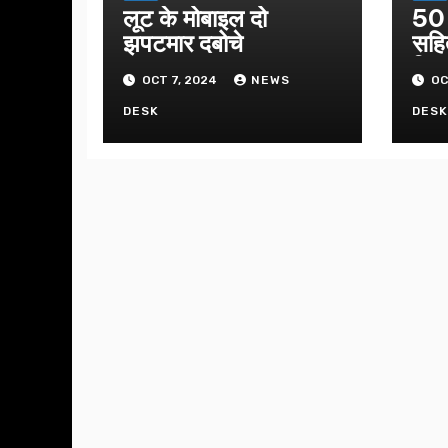
लूट के मोबाइल दो
50 
झपटमार दबोचे
सहि
गिफ्
OCT 7, 2024
NEWS
OC
DESK
DES