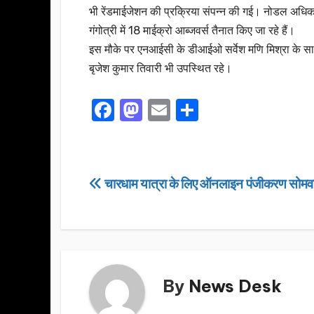
भी रेंडमाईजेशन की प्रक्रिया संपन्न की गई। नोडल अधिकारी
गंगोत्री में 18 माईक्रो आब्जवर्स तैनात किए जा रहे हैं।
इस मौके पर एनआईसी के डीआईओ सर्वेश मणि मिश्रा के स
बृजेश कुमार तिवारी भी उपस्थित रहे।
F
M
E
S
a
a
m
h
c
st
ail
ar
e
o
e
Post
चारधाम यात्रा के लिए ऑनलाइन पंजीकरण सोमवार
b
d
navigation
o
o
o
n
k
By
News Desk