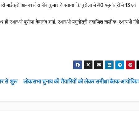
 माईक्रो आब्जवर्स राजीव कुमार ने बताया कि पुरोला में 40 यमुनोत्री में 13 एवं
ाथ ही एआरओ पुरोला देवानंद शर्मा, एआरओ यमुनोत्री नवाजिश खलीक, एआरओ गंगो
 से शुरू
लोकसभा चुनाव की तैयारियों को लेकर समीक्षा बैठक आयोजि
उत्तराखण्ड
उत्तराखण्ड
उत्तराखण्ड
उत्तराखण्ड
लंबित राजस्व वादों पर
“जन–जन की
डीएम सख्त, एक साल पुराने
जन–जन के द्
मामलों के शीघ्र निस्तारण
कार्यक्रम हो 
JANUARY 22, 2026
JANUARY 13
के आदेश…
NEWS DESK
NEWS DESK