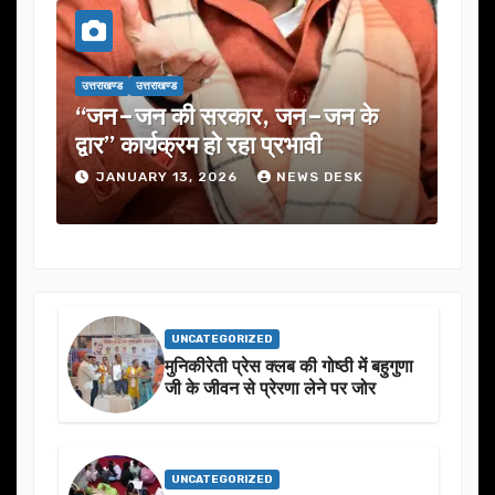
उत्तराखण्ड
उत्तराखण्ड
उत्तराखण्
क
“जन–जन की सरकार, जन–जन के
यूजेव
े
द्वार” कार्यक्रम हो रहा प्रभावी
में क
JANUARY 13, 2026
NEWS DESK
JA
UNCATEGORIZED
मुनिकीरेती प्रेस क्लब की गोष्ठी में बहुगुणा
जी के जीवन से प्रेरणा लेने पर जोर
UNCATEGORIZED