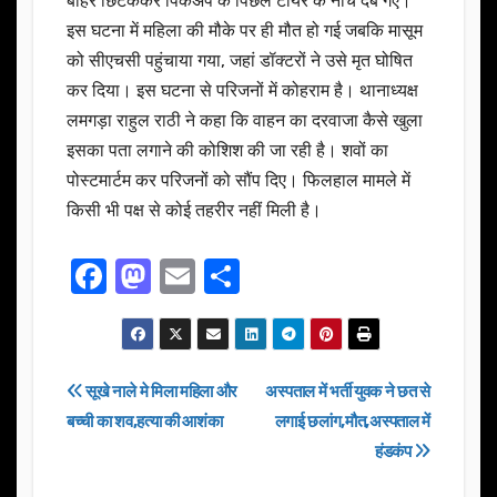
बाहर छिटककर पिकअप के पिछले टायर के नीचे दब गए।
इस घटना में महिला की मौके पर ही मौत हो गई जबकि मासूम
को सीएचसी पहुंचाया गया, जहां डॉक्टरों ने उसे मृत घोषित
कर दिया। इस घटना से परिजनों में कोहराम है। थानाध्यक्ष
लमगड़ा राहुल राठी ने कहा कि वाहन का दरवाजा कैसे खुला
इसका पता लगाने की कोशिश की जा रही है। शवों का
पोस्टमार्टम कर परिजनों को सौंप दिए। फिलहाल मामले में
किसी भी पक्ष से कोई तहरीर नहीं मिली है।
F
M
E
S
a
a
m
h
c
st
ail
ar
e
o
e
Post
सूखे नाले मे मिला महिला और
अस्पताल में भर्ती युवक ने छत से
b
d
बच्ची का शव,हत्या की आशंका
लगाई छलांग,मौत,अस्पताल में
navigation
o
o
हंडकंप
o
n