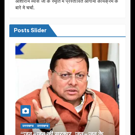
आशाराम व्यास जी के स्मृति मे प्रस्तावित आगामी कार्यक्रम के
बारे मे चर्चा.
Posts Slider
उत्तराखण्ड
उत्तराखण्ड
उत्तराखण्ड
“जन–जन की सरकार, जन–जन के
यूजेवी