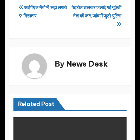
e
o
e
Post
आईपीएल मैचो में सटृा लगाते
पेट्रोल डालकर जलाई गई यूकेडी
b
d
9 गिरफ्तार
नेता की कार,जांच में जुटी पुलिस
navigation
o
o
o
n
k
By
News Desk
Related Post