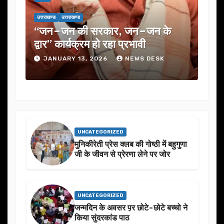
राखण्ड
उत्तराखण्ड
उत्तराखण्ड
उत्तराखण्ड
न–जन की सरकार, जन–जन के
यूजेवीएन लिमिटे
ार” कार्यक्रम हो रहा प्रभावी
में कई अहम प्रस्त
JANUARY 13, 2026
NEWS DESK
JANUARY 13, 
UNCATEGORIZED
मुनिकीरेती प्रेस क्लब की गोष्ठी में बहुगुणा
जी के जीवन से प्रेरणा लेने पर जोर
UNCATEGORIZED
जन्मदिन के अवसर प़र छोटे-छोटे बच्चो ने
किया सुंदरकांड पाठ