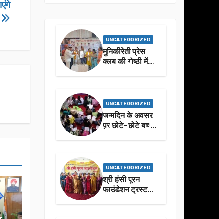
एंगे
व
UNCATEGORIZED
मुनिकीरेती प्रेस
क्लब की गोष्ठी में
बहुगुणा जी के जीवन
से प्रेरणा लेने पर
जोर
UNCATEGORIZED
जन्मदिन के अवसर
प़र छोटे-छोटे बच्चो
ने किया सुंदरकांड
पाठ
UNCATEGORIZED
श्री हंसी पूरन
फाउंडेशन ट्रस्ट
द्वारा 21वां संगीतमय
सुंदरकांड
सफलतापूर्वक संपन्न