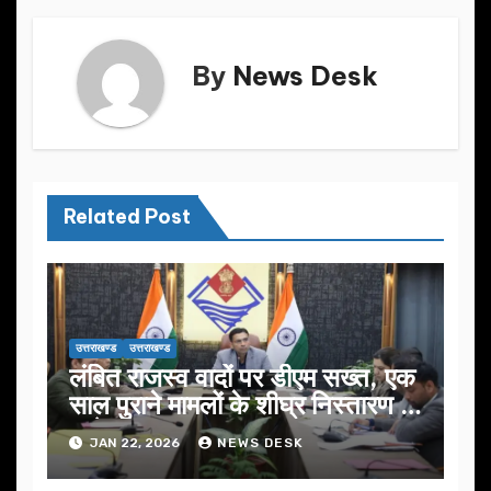
k
By
News Desk
Related Post
उत्तराखण्ड
उत्तराखण्ड
लंबित राजस्व वादों पर डीएम सख्त, एक
साल पुराने मामलों के शीघ्र निस्तारण के
आदेश…
JAN 22, 2026
NEWS DESK