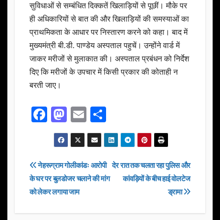
सुविधाओं से सम्बंधित दिक्कतें खिलाड़ियों से पूछीं। मौके पर
ही अधिकारियों से बात की और खिलाड़ियों की समस्याओं का
प्राथमिकता के आधार पर निस्तारण करने को कहा। बाद में
मुख्यमंत्री बी.डी. पाण्डेय अस्पताल पहुचें। उन्होंने वार्ड में
जाकर मरीजों से मुलाकात की। अस्पताल प्रबंधन को निर्देश
दिए कि मरीजों के उपचार में किसी प्रकार की कोताही न
बरती जाए।
F
M
E
S
a
a
m
h
c
st
ail
ar
e
o
e
Post
नेहरूग्राम गोलीकांडः आरोपी
देर रात तक चलता रहा पुलिस और
b
d
के घर पर बुलडोजर चलाने की मांग
कांवड़ियों के बीच हाई वोलटेज
navigation
o
o
को लेकर लगाया जाम
ड्रामा
o
n