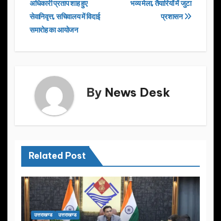
b
d
अधिकारी प्रताप शाह हुए
भव्य मेला, तैयारियों में जुटा
navigation
o
o
सेवानिवृत्त, सचिवालय में विदाई
प्रशासन
o
n
समारोह का आयोजन
k
By
News Desk
Related Post
उत्तराखण्ड
उत्तराखण्ड