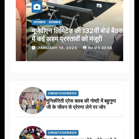
उत्तराखण्ड
उत्तराखण्ड
उत्तराख
यूजेवीएन लिमिटेड की 132वीं बोर्ड बैठक
जनता
में कई अहम प्रस्तावों को मंजूरी
ने स
JANUARY 13, 2026
NEWS DESK
J
UNCATEGORIZED
मुनिकीरेती प्रेस क्लब की गोष्ठी में बहुगुणा
जी के जीवन से प्रेरणा लेने पर जोर
UNCATEGORIZED