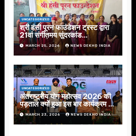
UNCATEGORIZED
श्री हंसी पूरन फाउंडेशन ट्रस्ट द्वारा
21वां संगीतमय सुंदरकांड
सफलतापूर्वक संपन्न
MARCH 25, 2026
NEWS DEKHO INDIA
UNCATEGORIZED
अंतराष्ट्रीय योग महोत्सव 2026 की
पड़ताल क्यों हुआ इस बार कार्यक्रम में
निखार
MARCH 23, 2026
NEWS DEKHO INDIA