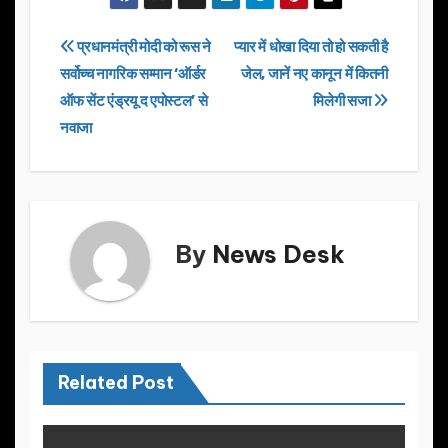
c
st
ail
ar
e
o
e
Post
प्रधानमंत्री मोदी को रूस ने
प्यार में धोखा दिया तो हो सकती है
b
d
सर्वोच्च नागरिक सम्मान ‘ऑर्डर
जेल, जानें नए कानून में कितनी
navigation
o
o
ऑफ सेंट एंड्रयू द एपोस्टल’ से
मिलेगी सजा
o
n
नवाजा
k
By
News Desk
Related Post