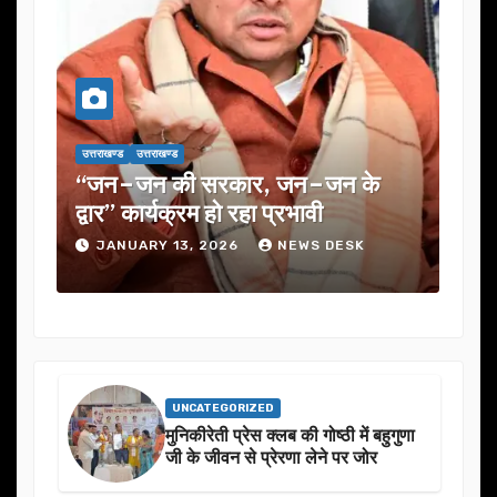
उत्तराखण्ड
उत्तराखण्ड
 सरकार, जन–जन के
यूजेवीएन लिमिटेड की 132वी
रम हो रहा प्रभावी
में कई अहम प्रस्तावों को मंज
, 2026
NEWS DESK
JANUARY 13, 2026
NE
UNCATEGORIZED
मुनिकीरेती प्रेस क्लब की गोष्ठी में बहुगुणा
जी के जीवन से प्रेरणा लेने पर जोर