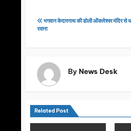
c
st
ail
ar
e
o
e
Post
भगवान केदारनाथ की डोली ओंकारेश्वर मंदिर से ध
b
d
रवाना
navigation
o
o
o
n
k
By
News Desk
Related Post