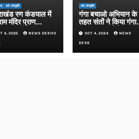
्ड
धर्म-संस्कृति
धर्म-संस्कृति
राखंड रण कंडयाल में
गंगा बचाओ अभियान के
राम मंदिर प्राण
तहत संतों ने किया गंगा
िष्ठा समारोह संपन्न।
पूजन व दुग्धाभिषेक
T 4, 2025
NEWS DEKHO
OCT 4, 2024
NEWS
A
DESK