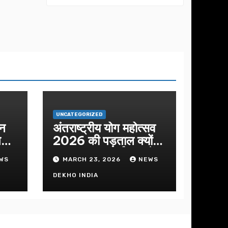
मिलन का कार्यक्रम
का आयोजन
UNCATEGORIZED
शन
अंतराष्ट्रीय योग महोत्सव
ीतमय
2026 की पड़ताल क्यों
क
हुआ इस बार कार्यक्रम में
WS
MARCH 23, 2026
NEWS
निखार
DEKHO INDIA