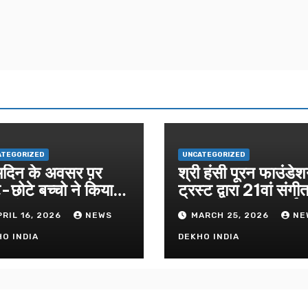
ATEGORIZED
UNCATEGORIZED
मदिन के अवसर प़र
श्री हंसी पूरन फाउंडे
े-छोटे बच्चो ने किया
ट्रस्ट द्वारा 21वां संग
दरकांड पाठ
सुंदरकांड सफलतापूर्व
PRIL 16, 2026
NEWS
MARCH 25, 2026
NE
संपन्न
O INDIA
DEKHO INDIA