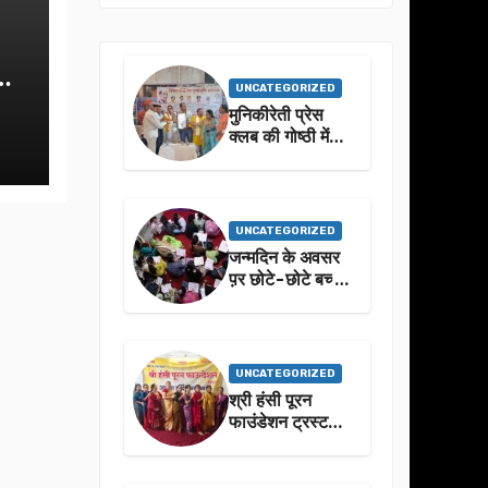
UNCATEGORIZED
मुनिकीरेती प्रेस
क्लब की गोष्ठी में
बहुगुणा जी के जीवन
से प्रेरणा लेने पर
जोर
UNCATEGORIZED
जन्मदिन के अवसर
प़र छोटे-छोटे बच्चो
ने किया सुंदरकांड
पाठ
UNCATEGORIZED
श्री हंसी पूरन
फाउंडेशन ट्रस्ट
द्वारा 21वां संगीतमय
सुंदरकांड
सफलतापूर्वक संपन्न