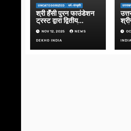
UNCATEGORIZED
धर्म-संस्कृति
उत्तराखण
श्री हँसी पुरन फाउंडेशन
उत्त
ट्रस्ट द्वारा द्वितीय
श्री
सुंदरकांड का आयोजन
प्रत
NOV 12, 2025
NEWS
OC
DEKHO INDIA
INDI