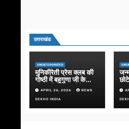
उत्तराखंड
UNCATEGORIZED
UNC
मुनिकीरेती प्रेस क्लब की
जन्
गोष्ठी में बहुगुणा जी के
छोट
जीवन से प्रेरणा लेने पर
सुं
APRIL 26, 2026
NEWS
A
जोर
DEKHO INDIA
DEKH