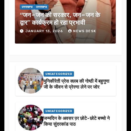
उत्तराखण्ड
उत्तराखण्ड
उत्तराखण्ड
उत्तराख
“जन–जन की सरकार, जन–जन के
यूजेवीएन ल
द्वार” कार्यक्रम हो रहा प्रभावी
में कई अहम 
JANUARY 13, 2026
NEWS DESK
JANUARY
UNCATEGORIZED
मुनिकीरेती प्रेस क्लब की गोष्ठी में बहुगुणा
जी के जीवन से प्रेरणा लेने पर जोर
UNCATEGORIZED
जन्मदिन के अवसर प़र छोटे-छोटे बच्चो ने
किया सुंदरकांड पाठ