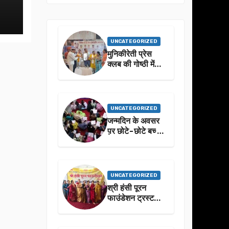
UNCATEGORIZED
मुनिकीरेती प्रेस
क्लब की गोष्ठी में
बहुगुणा जी के जीवन
से प्रेरणा लेने पर
जोर
UNCATEGORIZED
जन्मदिन के अवसर
प़र छोटे-छोटे बच्चो
ने किया सुंदरकांड
पाठ
UNCATEGORIZED
श्री हंसी पूरन
फाउंडेशन ट्रस्ट
द्वारा 21वां संगीतमय
सुंदरकांड
सफलतापूर्वक संपन्न