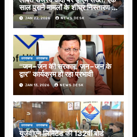
साल पुराने मामलों के शीघ्र निस्तारण के
आदेश…
JAN 22, 2026
NEWS DESK
उत्तराखण्ड
उत्तराखण्ड
“जन–जन की सरकार, जन–जन के
द्वार” कार्यक्रम हो रहा प्रभावी
JAN 13, 2026
NEWS DESK
उत्तराखण्ड
उत्तराखण्ड
यूजेवीएन लिमिटेड की 132वीं बोर्ड