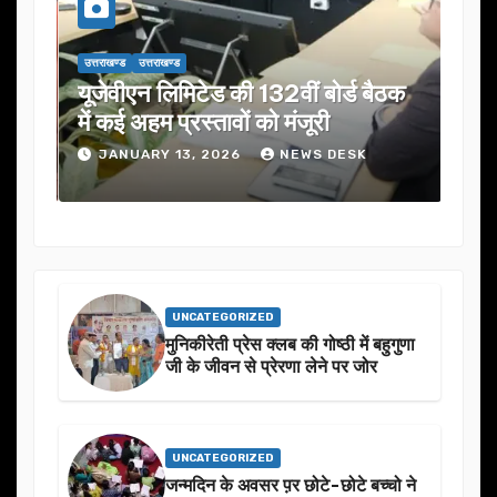
उत्तराखण्ड
उत्तराखण्ड
उत्तराख
यूजेवीएन लिमिटेड की 132वीं बोर्ड बैठक
जनता
में कई अहम प्रस्तावों को मंजूरी
ने स
JANUARY 13, 2026
NEWS DESK
J
UNCATEGORIZED
मुनिकीरेती प्रेस क्लब की गोष्ठी में बहुगुणा
जी के जीवन से प्रेरणा लेने पर जोर
UNCATEGORIZED
जन्मदिन के अवसर प़र छोटे-छोटे बच्चो ने