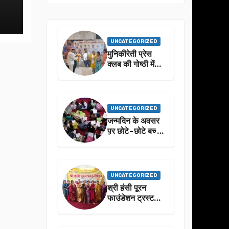
UNCATEGORIZED
मुनिकीरेती प्रेस
क्लब की गोष्ठी में
बहुगुणा जी के जीवन
से प्रेरणा लेने पर
जोर
UNCATEGORIZED
जन्मदिन के अवसर
प़र छोटे-छोटे बच्चो
ने किया सुंदरकांड
पाठ
UNCATEGORIZED
श्री हंसी पूरन
फाउंडेशन ट्रस्ट
द्वारा 21वां संगीतमय
सुंदरकांड
सफलतापूर्वक संपन्न