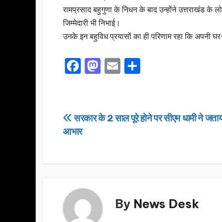
रामप्रसाद बहुगुणा के निधन के बाद उन्होंने उत्तराखंड के
जिम्मेदारी भी निभाई।
उनके इन बहुविध प्रयासों का ही परिणाम रहा कि अपनी घर-गृह
F
M
E
S
a
a
m
h
c
st
ail
ar
e
o
e
Post
सरकार के 2 साल पूरे होने पर सीएम धामी ने जत
b
d
आभार
navigation
o
o
o
n
k
By
News Desk