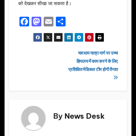
को देखकर सीखा जा सकता है।
F
M
E
S
a
a
m
h
c
st
ail
ar
e
o
e
Post
चारधाम यात्रा मार्ग पर उच्च
b
d
हिमालय में काम करने के लिए
navigation
o
o
प्रशिक्षित मेडिकल टीम होगी तैनात
o
n
k
By
News Desk