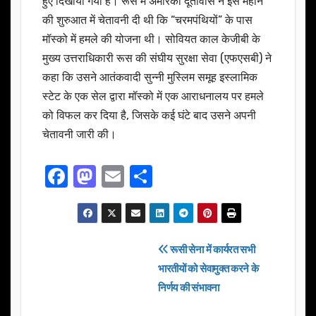
हुए दिखाया गया है। रूस में अमेरिकी दूतावास ने इस महीने
की शुरुआत में चेतावनी दी थी कि “चरमपंथियों” के पास
मॉस्को में हमले की योजना थी। सोवियत काल केजीबी के
मुख्य उत्तराधिकारी रूस की संघीय सुरक्षा सेवा (एफएसबी) ने
कहा कि उसने आतंकवादी सुन्नी मुस्लिम समूह इस्लामिक
स्टेट के एक सेल द्वारा मॉस्को में एक आराधनालय पर हमले
को विफल कर दिया है, जिसके कई घंटे बाद उसने अपनी
चेतावनी जारी की।
F
M
E
S
a
a
m
h
c
st
ail
ar
e
o
e
Post
रूसी सेना में कार्यरत सभी
b
d
भारतीयों को सेवामुक्त करने के
navigation
o
o
निर्णय की संभावना
o
n