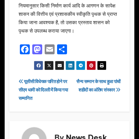
नियमानुसार किसी निर्माण कार्य आदि के आगणन के सापेक्ष
शासन की वित्तीय एवं प्रशासकीय स्वीकृति पृथक से प्राप्त
किया जाना आवश्यक है, तो उसका प्रस्ताव शासन को
पृथक से उपलब्ध कराया जाएगा।
F
M
E
S
a
a
m
h
c
st
ail
ar
e
o
e
Post
यूसीसी विधेयक पारित होने पर
सैन्य सम्मान के साथ हुआ पांचों
b
d
सीएम धामी को दिल्ली में किया गया
शहीदों का अंतिम संस्कार
navigation
o
o
सम्मानित
o
n
k
By
News Desk