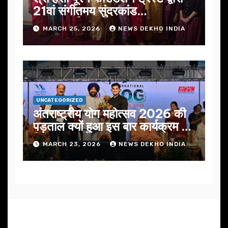
21वां संगीतमय सुंदरकांड
सफलतापूर्वक संपन्न
MARCH 25, 2026
NEWS DEKHO INDIA
UNCATEGORIZED
अंतराष्ट्रीय योग महोत्सव 2026 की
पड़ताल क्यों हुआ इस बार कार्यक्रम में
निखार
MARCH 23, 2026
NEWS DEKHO INDIA