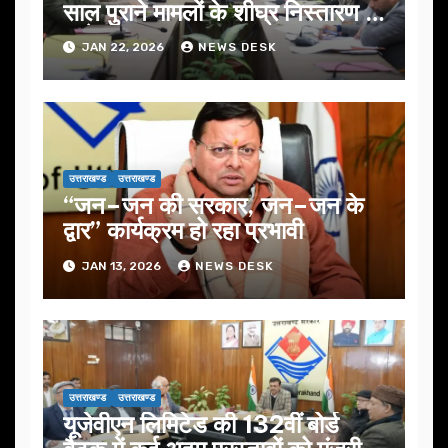
साल पुराने मामलों के शीघ्र निस्तारण के
आदेश…
JAN 22, 2026
NEWS DESK
उत्तराखण्ड
उत्तराखण्ड
“जन–जन की सरकार, जन–जन के
द्वार” कार्यक्रम हो रहा प्रभावी
JAN 13, 2026
NEWS DESK
उत्तराखण्ड
उत्तराखण्ड
यूजेवीएन लिमिटेड की 132वीं बोर्ड