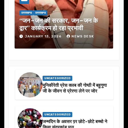
उत्तराखण्ड
उत्तराखण्ड
जन–जन के
यूजेवीएन लिमिटेड की 132वीं बोर्ड बैठक
रभावी
में कई अहम प्रस्तावों को मंजूरी
EWS DESK
JANUARY 13, 2026
NEWS DESK
UNCATEGORIZED
मुनिकीरेती प्रेस क्लब की गोष्ठी में बहुगुणा
जी के जीवन से प्रेरणा लेने पर जोर
UNCATEGORIZED
जन्मदिन के अवसर प़र छोटे-छोटे बच्चो ने
किया सुंदरकांड पाठ