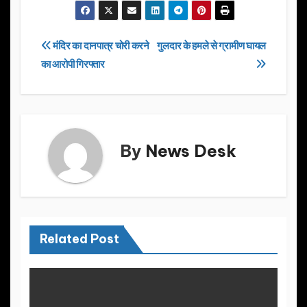
c
st
ail
ar
e
o
e
Post
मंदिर का दानपात्र चोरी करने
गुलदार के हमले से ग्रामीण घायल
b
d
का आरोपी गिरफ्तार
navigation
o
o
o
n
k
By
News Desk
Related Post