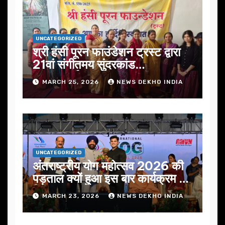
UNCATEGORIZED
श्री हंसी पूरन फाउंडेशन ट्रस्ट द्वारा
21वां संगीतमय सुंदरकांड
सफलतापूर्वक संपन्न
MARCH 25, 2026
NEWS DEKHO INDIA
UNCATEGORIZED
अंतराष्ट्रीय योग महोत्सव 2026 की
पड़ताल क्यों हुआ इस बार कार्यक्रम में
निखार
MARCH 23, 2026
NEWS DEKHO INDIA