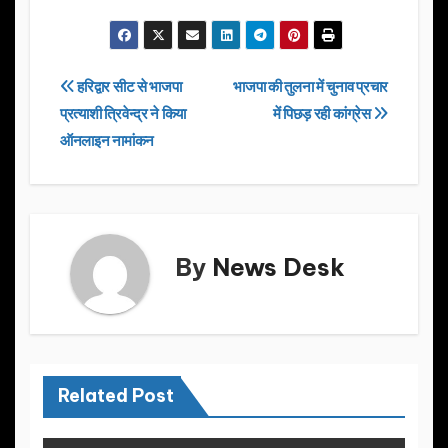
a
a
m
h
c
st
ail
ar
e
o
e
Post
हरिद्वार सीट से भाजपा
भाजपा की तुलना में चुनाव प्रचार
b
d
प्रत्याशी त्रिवेन्द्र ने किया
में पिछड़ रही कांग्रेस
navigation
o
o
ऑनलाइन नामांकन
o
n
k
By
News Desk
Related Post