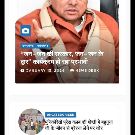
उत्तराखण्ड
उत्तराखण्ड
उत्तराख
एक
“जन–जन की सरकार, जन–जन के
यूजे
के
द्वार” कार्यक्रम हो रहा प्रभावी
में 
JANUARY 13, 2026
NEWS DESK
J
UNCATEGORIZED
मुनिकीरेती प्रेस क्लब की गोष्ठी में बहुगुणा
जी के जीवन से प्रेरणा लेने पर जोर