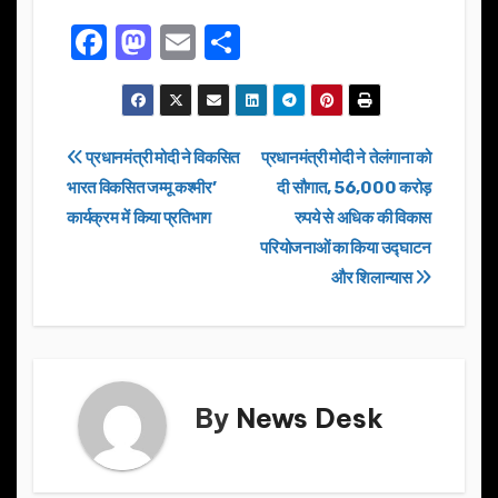
F
M
E
S
a
a
m
h
c
st
ail
ar
e
o
e
Post
प्रधानमंत्री मोदी ने विकसित
प्रधानमंत्री मोदी ने तेलंगाना को
b
d
भारत विकसित जम्मू कश्मीर’
दी सौगात, 56,000 करोड़
navigation
o
o
कार्यक्रम में किया प्रतिभाग
रुपये से अधिक की विकास
o
n
परियोजनाओं का किया उद्घाटन
और शिलान्यास
k
By
News Desk