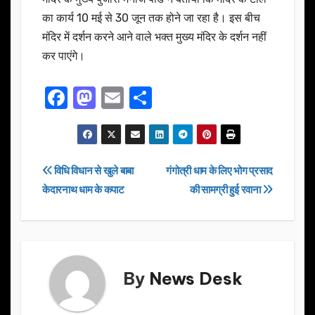
का कार्य 10 मई से 30 जून तक होने जा रहा है। इस बीच
मंदिर में दर्शन करने आने वाले भक्त मुख्य मंदिर के दर्शन नहीं
कर पाएंगे।
F
M
E
S
a
a
m
h
c
st
ail
ar
e
o
e
Post
विधि विधान से खुले बाबा
गंगोत्री धाम के लिए भोग प्रसाद
b
d
केदारनाथ धाम के कपाट
की सामग्री हुई रवाना
navigation
o
o
o
n
k
By
News Desk