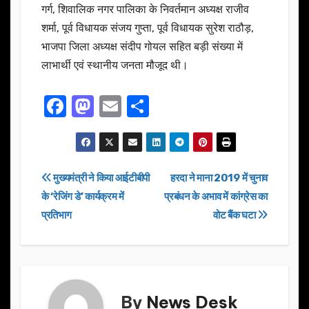
गर्ग, शिवालिक नगर पालिका के निवर्तमान अध्यक्ष राजीव
शर्मा, पूर्व विधायक संजय गुप्ता, पूर्व विधायक सुरेश राठौड़,
भाजपा जिला अध्यक्ष संदीप गोयल सहित बड़ी संख्या में
लाभार्थी एवं स्थानीय जनता मौजूद थी।
F
M
E
S
a
a
m
h
c
st
ail
ar
e
o
e
Post
मुख्यमंत्री ने किया आईटीबीपी
हरदा ने माना 2019 में चुनाव
b
d
के ‘रेजिंग डे’ कार्यक्रम में
प्रबंधन के अभाव में कांग्रेस का
navigation
o
o
प्रतिभाग
वोट बैंक घटा
o
n
k
By
News Desk