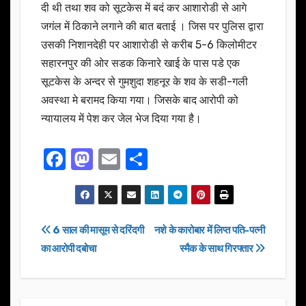
दी थी तथा शव को सूटकेस में बदं कर आशारोडी से आगे
जगंल में ठिकाने लगाने की बात बताई । जिस पर पुलिस द्वारा
उसकी निशानदेही पर आशारोडी से करीब 5-6 किलोमीटर
सहारनपुर की ओर सडक किनारे खाई के पास पडे एक
सूटकेस के अन्दर से गुमशुदा शहनूर के शव के सडी-गली
अवस्था मे बरामद किया गया। जिसके बाद आरोपी को
न्यायालय में पेश कर जेल भेज दिया गया है।
F
M
E
S
a
a
m
h
c
st
ail
ar
e
o
e
Post
6 साल की मासूम से दरिंदगी
नशे के कारोबार में लिप्त पति-पत्नी
b
d
का आरोपी दबोचा
स्मैक के साथ गिरफ्तार
navigation
o
o
o
n