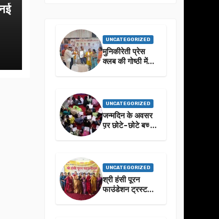
 नई
UNCATEGORIZED
मुनिकीरेती प्रेस
क्लब की गोष्ठी में
बहुगुणा जी के जीवन
से प्रेरणा लेने पर
जोर
UNCATEGORIZED
जन्मदिन के अवसर
प़र छोटे-छोटे बच्चो
ने किया सुंदरकांड
पाठ
UNCATEGORIZED
श्री हंसी पूरन
फाउंडेशन ट्रस्ट
द्वारा 21वां संगीतमय
सुंदरकांड
सफलतापूर्वक संपन्न