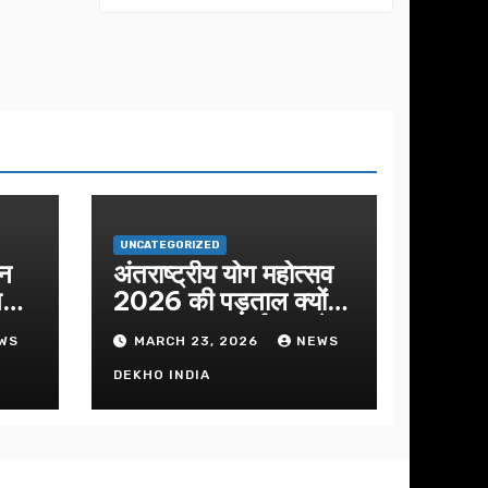
मिलन का कार्यक्रम
का आयोजन
UNCATEGORIZED
शन
अंतराष्ट्रीय योग महोत्सव
ीतमय
2026 की पड़ताल क्यों
क
हुआ इस बार कार्यक्रम में
WS
MARCH 23, 2026
NEWS
निखार
DEKHO INDIA