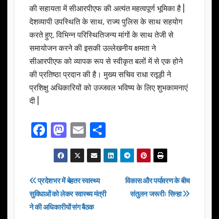
की सहायता में सीआरपीएफ की अत्यंत महत्वपूर्ण भूमिका है |
देशव्यापी उपस्थिति के साथ, राज्य पुलिस के साथ सहयोग
करते हुए, विभिन्न परिस्थितिजन्य मांगों के साथ तेजी से
समायोजन करने की इसकी उल्लेखनीय क्षमता ने
सीआरपीएफ को व्यापक रूप से स्वीकृत बलों में से एक होने
की प्रतिष्ठा प्रदान की है। मुख्य सचिव राधा रतूड़ी ने
प्रशिक्षु अधिकारियों को उज्जवल भविष्य के लिए शुभकामनाएं
दी |
F
M
E
S
a
a
m
h
c
st
ail
ar
e
o
e
Post
प्रदेशभर में बेहतर स्वास्थ्य
विकास और पर्यावरण के बीच
b
d
सुविधाओं को लेकर स्वास्थ्य मंत्री
संतुलन जरूरीः सिन्हा
navigation
o
o
ने की अधिकारीयों संग बैठक