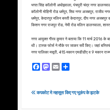
भगत सिंह कॉलोनी अघोइवाला, पंचपुरी चंद्र नगर डालनवा
कॉलोनी मोहिनी रोड धर्मपुर, शिव नगर अजबपुर, राजीव न
धर्मपुर, केदारपुर मलिन बस्ती केदारपुर, दीप नगर अजबप
किशन नगर राजपुर रोड, नेमी रोड मलिन डालनवाला, शास्त्र
नगर आयुक्त गौरव कुमार ने बताया कि 11 मार्च 2016 के ब
थी। टास्क फोर्स ने मौके पर जाकर सर्वे किए। जहां बस्त
नगर पालिका मसूरी, 415 मकान एमडीडीए व 9 मकान राज्य 
F
M
E
S
a
a
m
h
c
st
ail
ar
e
o
e
Post
कपकोट मे महसूस किए गए भूकंप के झटके
b
d
navigation
o
o