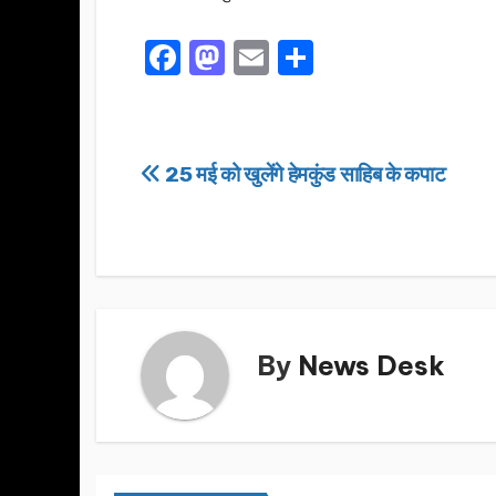
F
M
E
S
a
a
m
h
c
st
ail
ar
e
o
e
Post
25 मई को खुलेंगे हेमकुंड साहिब के कपाट
b
d
navigation
o
o
o
n
k
By
News Desk