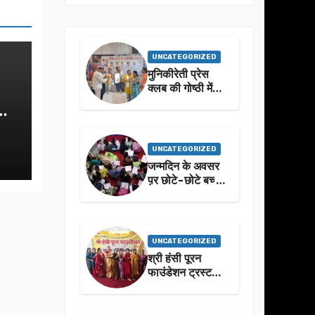
UNCATEGORIZED
मुनिकीरेती प्रेस
क्लब की गोष्ठी में
बहुगुणा जी के जीवन
से प्रेरणा लेने पर
जोर
UNCATEGORIZED
जन्मदिन के अवसर
प़र छोटे-छोटे बच्चो
ने किया सुंदरकांड
पाठ
UNCATEGORIZED
श्री हंसी पूरन
फाउंडेशन ट्रस्ट
द्वारा 21वां संगीतमय
सुंदरकांड
सफलतापूर्वक संपन्न