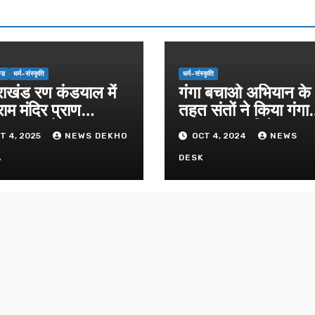
्ड
धर्म-संस्कृति
धर्म-संस्कृति
राखंड रण कंडयाल में
गंगा बचाओ अभियान के
राम मंदिर प्राण
तहत संतों ने किया गंगा
िष्ठा समारोह संपन्न।
पूजन व दुग्धाभिषेक
T 4, 2025
NEWS DEKHO
OCT 4, 2024
NEWS
A
DESK