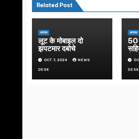
Related Post
अपराध
अपराध
लूट के मोबाइल दो
50 
झपटमार दबोचे
सहि
गिफ्
OCT 7, 2024
NEWS
OC
DESK
DES