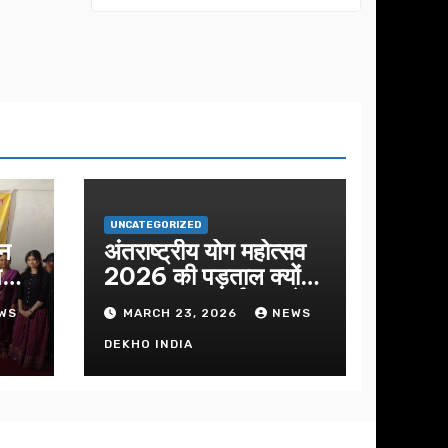
मिलन का कार्यक्रम
का आयोजन
UNCATEGORIZED
शन
अंतराष्ट्रीय योग महोत्सव
ीतमय
2026 की पड़ताल क्यों
क
हुआ इस बार कार्यक्रम में
WS
MARCH 23, 2026
NEWS
निखार
DEKHO INDIA