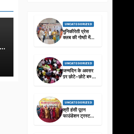
UNCATEGORIZED
मुनिकीरेती प्रेस
क्लब की गोष्ठी में
बहुगुणा जी के जीवन
क-
से प्रेरणा लेने पर
जोर
UNCATEGORIZED
जन्मदिन के अवसर
प़र छोटे-छोटे बच्चो
ने किया सुंदरकांड
पाठ
UNCATEGORIZED
श्री हंसी पूरन
फाउंडेशन ट्रस्ट
द्वारा 21वां संगीतमय
सुंदरकांड
सफलतापूर्वक संपन्न