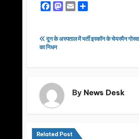
F
M
E
S
a
a
m
h
c
st
ail
ar
e
o
e
Post
दून के अस्पताल में भर्ती इस्कॉन के चेयरमैन गोस्
b
d
का निधन
navigation
o
o
o
n
k
By
News Desk
Related Post