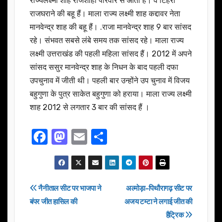
राज्यलक्ष्मी शाह राजशाही परिवार से आती हैं। वे टिहरी
राजघराने की बहू हैं। माला राज्य लक्ष्मी शाह कद्दावर नेता
मानवेन्द्र शाह की बहू हैं। .राजा मानवेन्द्र शाह 9 बार सांसद
रहे। संभवत सबसे लंबे समय तक सांसद रहे। माला राज्य
लक्ष्मी उत्तराखंड की पहली महिला सांसद हैं। 2012 में अपने
सांसद ससुर मानवेन्द्र शाह के निधन के बाद पहली दफा
उपचुनाव में जीती थी। पहली बार उन्होंने उप चुनाव में विजय
बहुगुणा के पुत्र साकेत बहुगुणा को हराया। माला राज्य लक्ष्मी
शाह 2012 से लगतार 3 बार की सांसद हैं ।
F
M
E
S
a
a
m
h
c
st
ail
ar
e
o
e
Post
नैनीताल सीट पर भाजपा ने
अल्मोड़ा-पिथौरागढ़ सीट पर
b
d
बंपर जीत हासिल की
अजय टम्टा ने लगाई जीत की
navigation
o
o
हैट्रिक