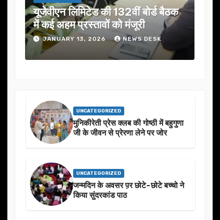
यूजेवीएन लिमिटेड की 132वीं बोर्ड बैठक
जनता
में कई अहम प्रस्तावों को मंजूरी
ने स
JANUARY 13, 2026
NEWS DESK
J
UNCATEGORIZED
मुनिकीरेती प्रेस क्लब की गोष्ठी में बहुगुणा
जी के जीवन से प्रेरणा लेने पर जोर
UNCATEGORIZED
जन्मदिन के अवसर प़र छोटे-छोटे बच्चो ने
किया सुंदरकांड पाठ