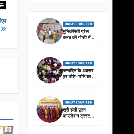
ीएम
UNCATEGORIZED
ी
मुनिकीरेती प्रेस
क्लब की गोष्ठी में
बहुगुणा जी के जीवन
से प्रेरणा लेने पर
जोर
UNCATEGORIZED
जन्मदिन के अवसर
प़र छोटे-छोटे बच्चो
ने किया सुंदरकांड
पाठ
UNCATEGORIZED
श्री हंसी पूरन
फाउंडेशन ट्रस्ट
द्वारा 21वां संगीतमय
सुंदरकांड
सफलतापूर्वक संपन्न