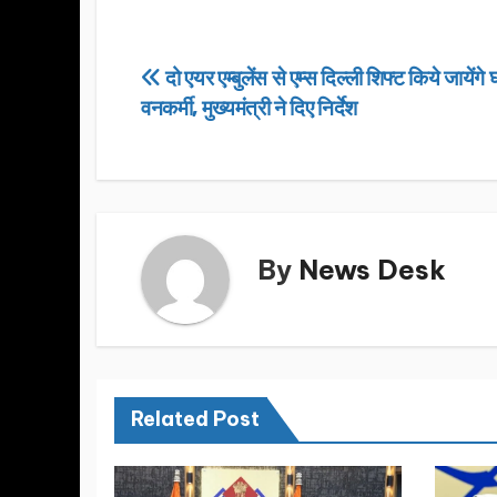
c
st
ail
ar
e
o
e
Post
दो एयर एम्बुलेंस से एम्स दिल्ली शिफ्ट किये जायेंग
b
d
वनकर्मी, मुख्यमंत्री ने दिए निर्देश
navigation
o
o
o
n
k
By
News Desk
Related Post