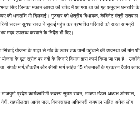
ं भगत सिंह जिनका मकान आपदा की चपेट में आ गया था को गृह अनुदान धनराशि के
रुपए की धनराशि भी दिलवाई। गुरुवार को क्षेत्रीय विधायक, कैबिनेट मंत्री सतपाल
कारिणी सदस्य सुयश रावत ने सुकई पहुंच कर प्रभावित परिवारों को राहत सामग्री
भव मदद उपलब्ध करवाने के निर्देश भी दिए।
ग सिंचाई योजना के पाइप से गांव के ऊपर तक पानी पहुंचाने की व्यवस्था की मांग थी
ना के मूल स्रोत पर नदी के किनारे विभाग द्वारा कार्य किया जा रहा है। उन्होंने
स्ता, संपर्क मार्ग,चौकडैम और सीसी मार्ग सहित 15 योजनाओं के प्रकरण दैवीय आपद
उत्तराखण्ड
उत्तराखण्ड
लंबित राजस्व 
र भाजयुमो प्रदेश कार्यकारिणी सदस्य सुयश रावत, भाजपा मंडल अध्यक्ष ओमपाल,
डीएम सख्त, ए
दीप सिंह नेगी, तहसीलदार आनंद पाल, विकासखंड अधिकारी जयपाल सहित अनेक लोग
मामलों के शीघ
JANUARY 22
के आदेश…
NEWS DESK