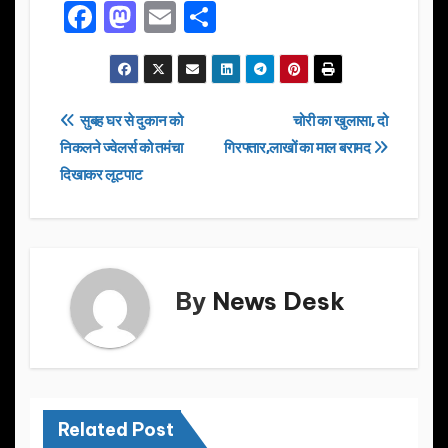
F
M
E
S
a
a
m
h
c
st
ail
ar
e
o
e
Post
सुबह घर से दुकान को
चोरी का खुलासा, दो
b
d
निकलने ज्वेलर्स को तमंचा
गिरफ्तार,लाखों का माल बरामद
navigation
o
o
दिखाकर लूटपाट
o
n
k
By
News Desk
Related Post