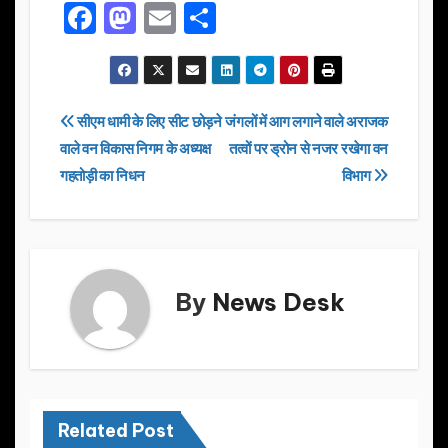
F
M
E
S
a
a
m
h
c
st
ail
ar
e
o
e
Post
सीएम धामी के लिए सीट छोड़ने
जंगलों में आग लगाने वाले अराजक
b
d
वाले वन विकास निगम के अध्यक्ष
तत्वों पर ड्रोन से नजर रखेगा वन
navigation
o
o
गहतोड़ी का निधन
विभाग
o
n
k
By
News Desk
Related Post