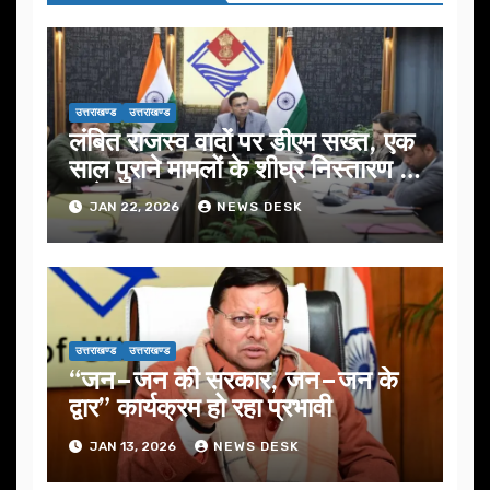
उत्तराखण्ड
उत्तराखण्ड
लंबित राजस्व वादों पर डीएम सख्त, एक
साल पुराने मामलों के शीघ्र निस्तारण के
आदेश…
JAN 22, 2026
NEWS DESK
उत्तराखण्ड
उत्तराखण्ड
“जन–जन की सरकार, जन–जन के
द्वार” कार्यक्रम हो रहा प्रभावी
JAN 13, 2026
NEWS DESK