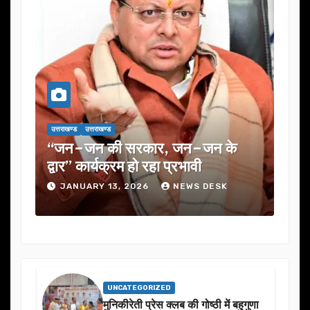
उत्तराखण्ड
उत्तराखण्ड
उत्तराख
एक
“जन–जन की सरकार, जन–जन के
यूजे
के
द्वार” कार्यक्रम हो रहा प्रभावी
में 
JANUARY 13, 2026
NEWS DESK
J
UNCATEGORIZED
मुनिकीरेती प्रेस क्लब की गोष्ठी में बहुगुणा